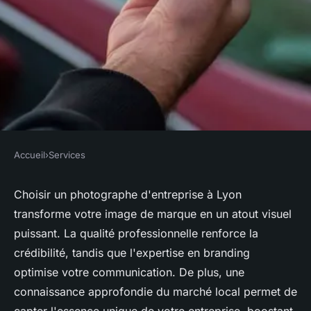
Accueil
›
Services
SERVICES
Pourquoi choisir un
Choisir un photographe d'entreprise à Lyon
transforme votre image de marque en un atout visuel
photographe entreprise Lyon
puissant. La qualité professionnelle renforce la
pour valoriser votre image ?
crédibilité, tandis que l'expertise en branding
optimise votre communication. De plus, une
Antoine
•
3 juillet 2024
•
3 min de lecture
connaissance approfondie du marché local permet de