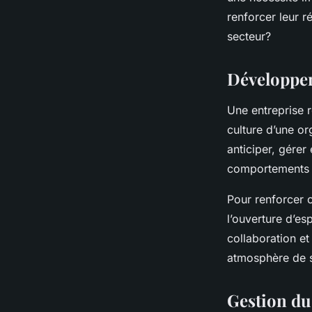
secteur du luxe?
renforcer leur ré
secteur?
Antoine
•
31 mars 2024
•
6 min de lecture
Développer 
Une entreprise r
culture d’une or
anticiper, gérer
comportements qu
Pour renforcer 
l’ouverture d’esp
collaboration et
atmosphère de so
Gestion du 