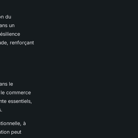
on du
dans un
ésilience
ude, renforçant
ans le
où le commerce
te essentiels,
s.
tionnelle, à
ation peut