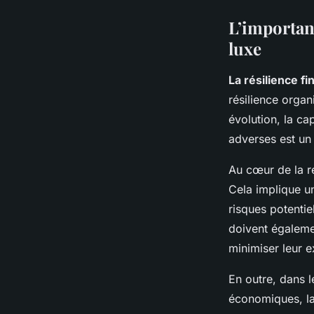
L’importanc
luxe
La résilience fi
résilience organ
évolution, la ca
adverses est un 
Au cœur de la ré
Cela implique u
risques potentie
doivent égalemen
minimiser leur e
En outre, dans l
économiques, la 