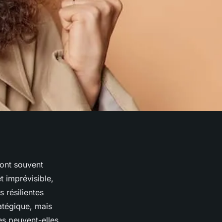
sont souvent
t imprévisible,
 résilientes
atégique, mais
es peuvent-elles