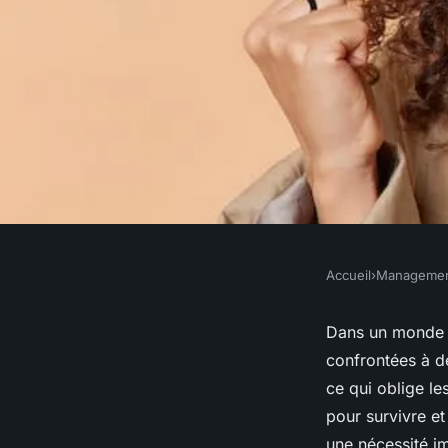
Accueil
›
Manageme
MANAGEMENT
Quelles stratégies p
Dans un monde e
confrontées à de
résilience organisat
ce qui oblige l
pour survivre et
une nécessité i