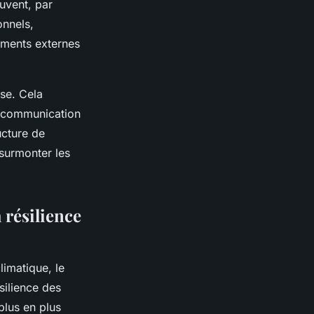
euvent, par
onnels,
ements externes
ise. Cela
a communication
ucture de
 surmonter les
 résilience
limatique, le
ésilience des
plus en plus