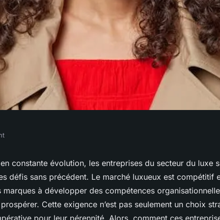
nt
our renforcer la
n constante évolution, les entreprises du secteur du luxe 
s défis sans précédent. Le marché luxueux est compétitif e
ionnelle dans le
es marques à développer des compétences organisationnelles
 prospérer. Cette exigence n’est pas seulement un choix str
mpérative pour leur pérennité. Alors, comment ces entrepris