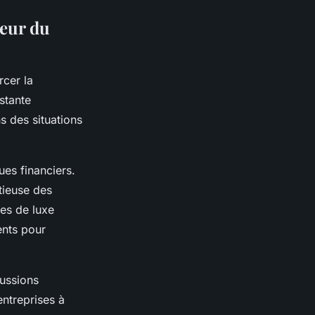
teur du
rcer la
stante
ns des situations
ues financiers.
tieuse des
ues de luxe
ents pour
cussions
entreprises à