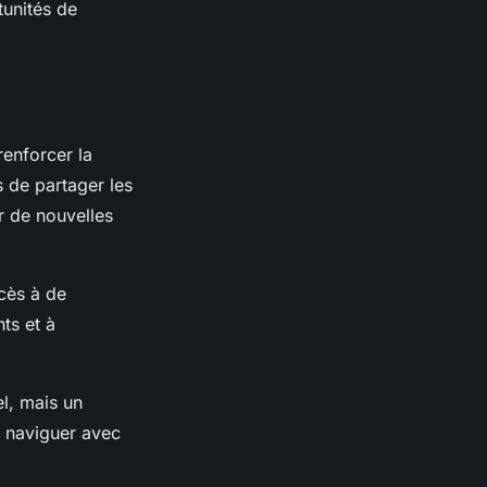
tunités de
renforcer la
s de partager les
r de nouvelles
ccès à de
ts et à
el, mais un
t naviguer avec