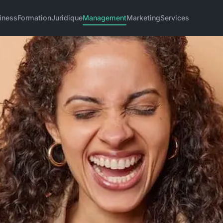
iness
Formation
Juridique
Management
Marketing
Services