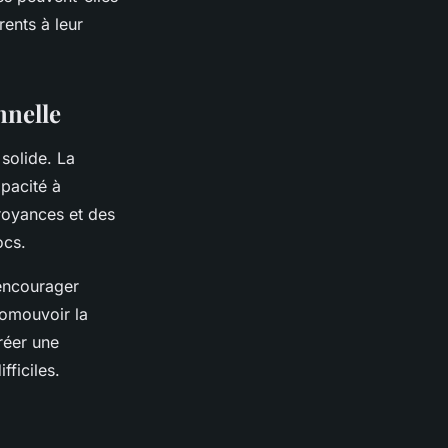
rents à leur
nnelle
 solide. La
apacité à
croyances et des
ocs.
encourager
promouvoir la
réer une
fficiles.