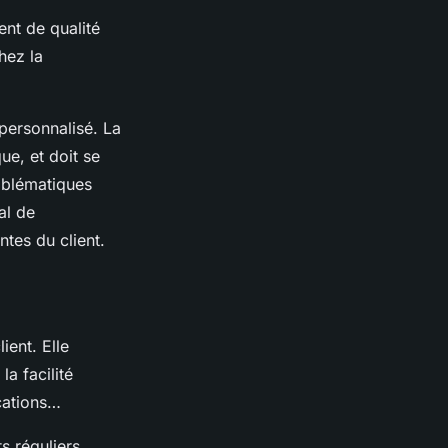
ent de qualité
chez la
 personnalisé. La
ue, et doit se
oblématiques
al de
tes du client.
ient. Elle
la facilité
ications…
s réguliers,