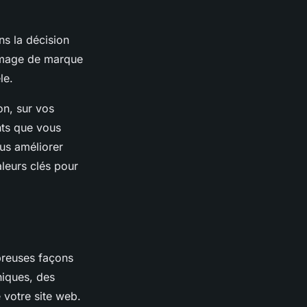
ns la décision
 image de marque
le.
on, sur vos
nts que vous
ous améliorer
leurs clés pour
breuses façons
niques, des
 votre site web.