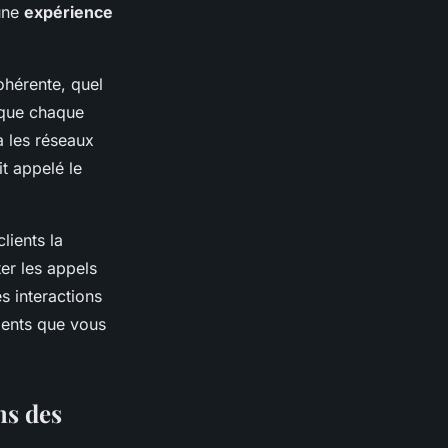
 une
expérience
cohérente, quel
r que chaque
a les réseaux
it appelé le
lients la
ter les appels
s interactions
ients que vous
ns des