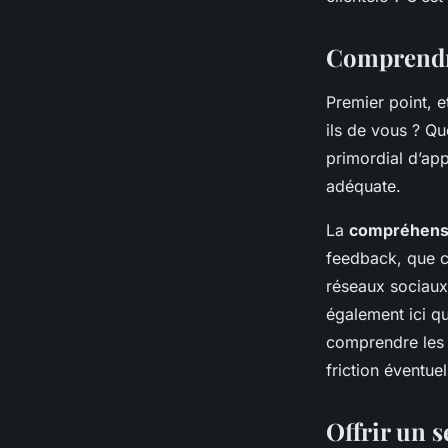
en place par les pet
téléphonie mobile po
Comprendre
de churn ?
Premier point, e
ils de vous ? Que
primordial d’ap
Antoine
•
31 mars 2024
•
6 min de lecture
adéquate.
La
compréhensi
feedback, que c
réseaux sociaux,
également ici qu
comprendre les c
friction éventuel
Offrir un s