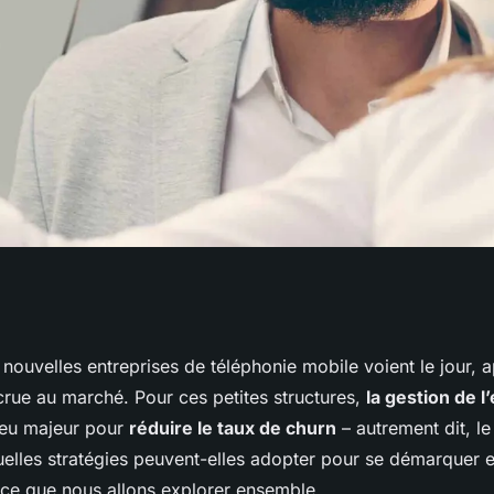
e gestion de
nouvelles entreprises de téléphonie mobile voient le jour, 
rue au marché. Pour ces petites structures,
la gestion de l
peuvent être mises
jeu majeur pour
réduire le taux de churn
– autrement dit, le
quelles stratégies peuvent-elles adopter pour se démarquer et
t ce que nous allons explorer ensemble.