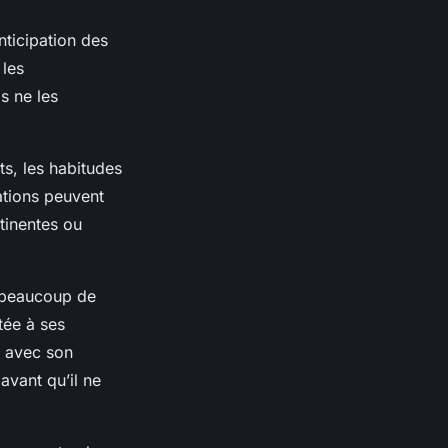
nticipation des
 les
s ne les
ts, les habitudes
ations peuvent
rtinentes ou
r beaucoup de
tée à ses
s avec son
avant qu’il ne