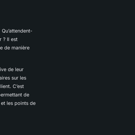
. Qu’attendent-
 ? Il est
re de manière
ive de leur
ires sur les
ient. C’est
permettant de
et les points de