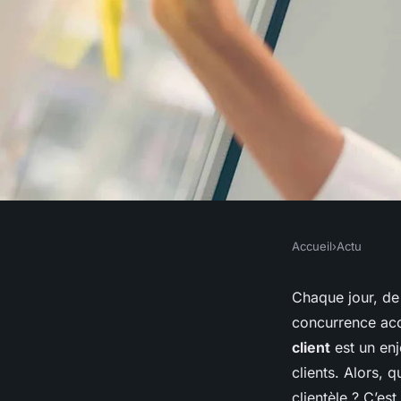
Accueil
›
Actu
ACTU
Quelles stratégies d
Chaque jour, de 
concurrence acc
l'expérience client 
client
est un en
clients. Alors, 
clientèle ? C’es