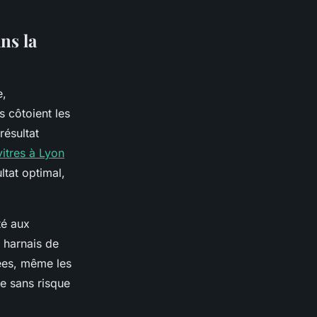
ns la
e,
 côtoient les
résultat
itres à Lyon
ltat optimal,
é aux
 harnais de
rées, même les
te sans risque