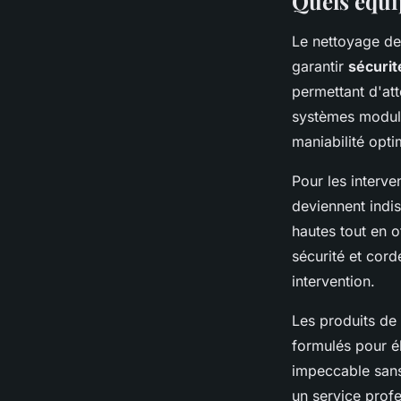
Quels équi
Le nettoyage de
garantir
sécurité
permettant d'att
systèmes modula
maniabilité opti
Pour les interve
deviennent indis
hautes tout en o
sécurité et cor
intervention.
Les produits de
formulés pour él
impeccable sans
un service profe