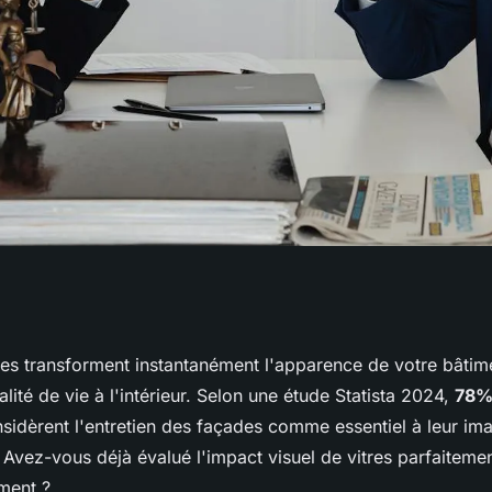
es à lyon :
res transforment instantanément l'apparence de votre bâtim
alité de vie à l'intérieur. Selon une étude Statista 2024,
78%
ces pro
sidèrent l'entretien des façades comme essentiel à leur im
 Avez-vous déjà évalué l'impact visuel de vitres parfaiteme
ment ?