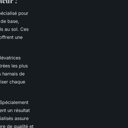
teur ?
écialisé pour
l de base,
ds au sol. Ces
offrent une
lévatrices
rées les plus
s harnais de
riser chaque
 Spécialement
ent un résultat
alisés assure
re de qualité et