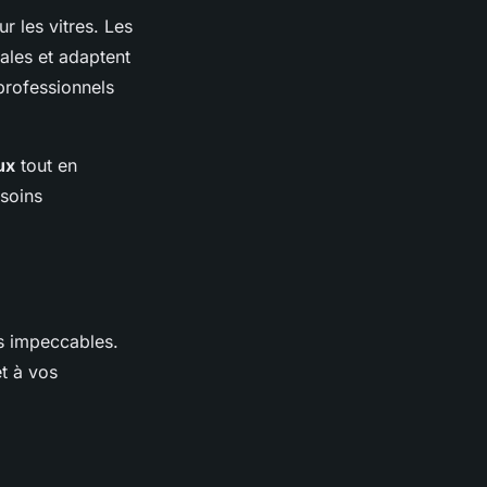
r les vitres. Les
ales et adaptent
professionnels
ux
tout en
esoins
ts impeccables.
t à vos