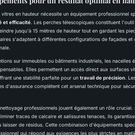
pements pour un résultat optimal en hau
 vitres en hauteur nécessite un équipement professionnel sp
 et efficacité
. Les perches télescopiques constituent l'outi
eindre jusqu'à 15 mètres de hauteur tout en gardant les pie
ires s'adaptent à différentes configurations de façades et 
male.
ntions sur immeubles ou bâtiments industriels, les nacelles é
pensables. Elles permettent un accès direct aux surfaces vit
ffrant une stabilité parfaite pour un
travail de précision
. Le
des d'assurance complètent cet arsenal technique pour sécu
 nettoyage professionnels jouent également un rôle crucial.
iminer traces de calcaire et salissures tenaces, ils garantiss
 laisser de résidus. Cette combinaison d'équipements spéci
ssionnel qui répond aux exigences les plus strictes en matiè