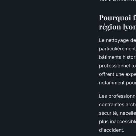
Antoine
•
18 novembre 2025
•
7 min de lecture
Pourquoi fa
région lyo
Le nettoyage de 
particulièremen
bâtiments histor
professionnel to
offrent une expe
notamment pour 
Les professionn
contraintes arch
sécurité, nacell
plus inaccessibl
d'accident.