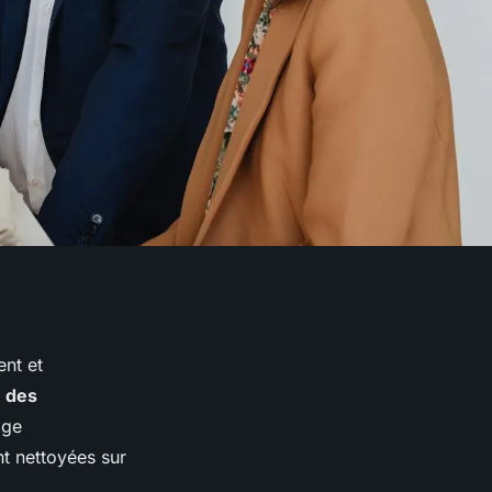
ent et
 des
age
nt nettoyées sur