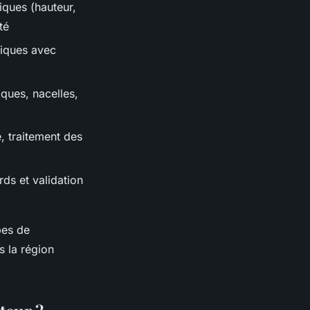
iques (hauteur,
té
fiques avec
ques, nacelles,
, traitement des
rds et validation
pes de
 la région