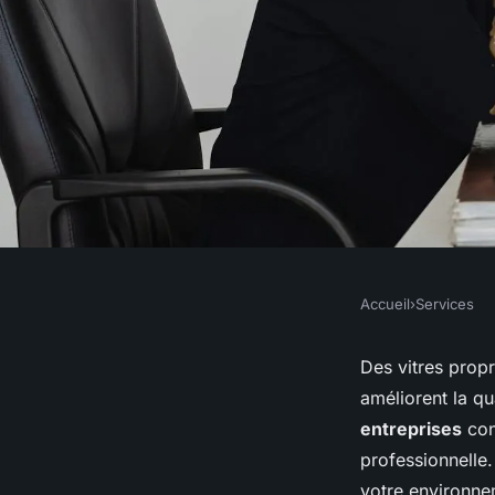
Accueil
›
Services
SERVICES
Des vitres impeccabl
Des vitres prop
améliorent la qu
découvrez nos servi
entreprises
con
professionnelle.
votre environne