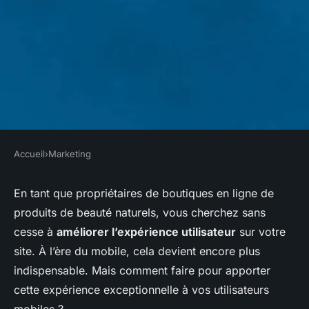
Accueil
›
Marketing
MARKETING
Comment optimiser
En tant que propriétaires de boutiques en ligne de
produits de beauté naturels, vous cherchez sans
l'expérience utilisateur mobile
cesse à
améliorer l’expérience utilisateur
sur votre
pour une boutique en ligne de
site. À l’ère du mobile, cela devient encore plus
produits de beauté naturels ?
indispensable. Mais comment faire pour apporter
cette expérience exceptionnelle à vos utilisateurs
Antoine
•
31 mars 2024
•
5 min de lecture