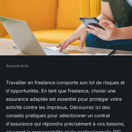
Accueil
›
Actu
ACTU
Assurance freelance : conseils
Travailler en freelance comporte son lot de risques et
d'opportunités. En tant que freelance, choisir une
pour choisir un contrat adapté
assurance adaptée est essentiel pour protéger votre
à vos besoins
activité contre les imprévus. Découvrez ici des
conseils pratiques pour sélectionner un contrat
Antoine
•
26 juillet 2024
•
2 min de lecture
d'assurance qui répondra précisément à vos besoins,